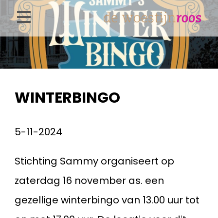
Overslaan
en
naar
de
inhoud
WINTERBINGO
gaan
5-11-2024
Stichting Sammy organiseert op
zaterdag 16 november as. een
gezellige winterbingo van 13.00 uur tot