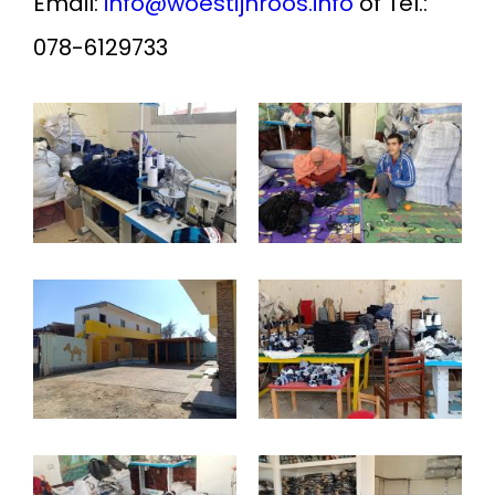
Email:
info@woestijnroos.info
of Tel.:
078-6129733