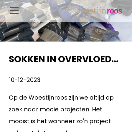
Overslaan
en
naar
de
inhoud
SOKKEN IN OVERVLOED...
gaan
10-12-2023
Op de Woestijnroos zijn we altijd op
zoek naar mooie projecten. Het
mooist is het wanneer zo'n project