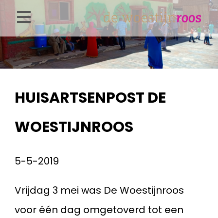
Overslaan
en
naar
de
inhoud
HUISARTSENPOST DE
gaan
WOESTIJNROOS
5-5-2019
Vrijdag 3 mei was De Woestijnroos
voor één dag omgetoverd tot een