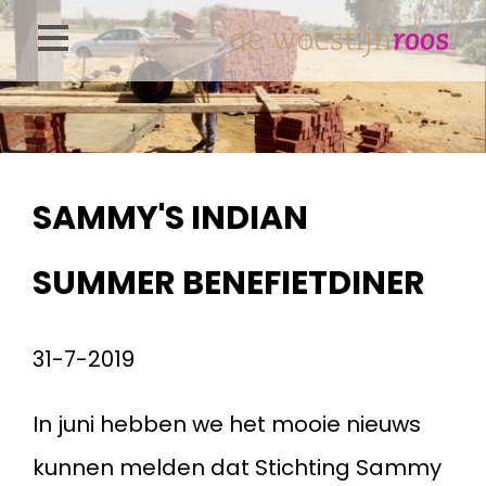
Overslaan
en
naar
de
inhoud
SAMMY'S INDIAN
gaan
SUMMER BENEFIETDINER
31-7-2019
In juni hebben we het mooie nieuws
kunnen melden dat Stichting Sammy