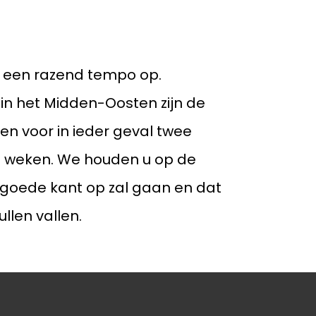
Geslaagde
boterletteractie!
Impressie De
n een razend tempo op.
Woestijnroos
 in het Midden-Oosten zijn de
Nieuwe auto
en voor in ieder geval twee
Stichting Sammy op
ee weken. We houden u op de
bezoek!
 goede kant op zal gaan en dat
Het is weer tijd voor
llen vallen.
een boterletter!
Kruidenactie!
Schilderwerk
Jaarverslag De