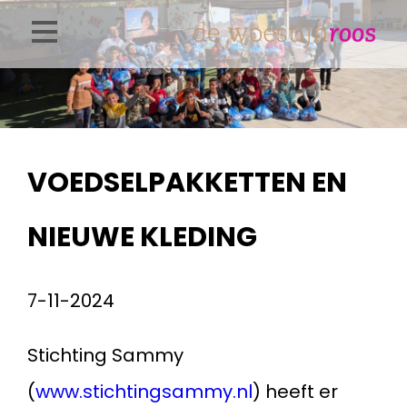
Overslaan
en
naar
de
inhoud
VOEDSELPAKKETTEN EN
gaan
NIEUWE KLEDING
7-11-2024
Stichting Sammy
(
www.stichtingsammy.nl
) heeft er