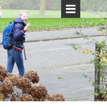
Nieuws
n
Meiden in actie!
Jaarverslag De
Woestijnroos 2025
Beleidsplan 2026 -
2027
Kerstgroet 2025
Geslaagde
boterletteractie!