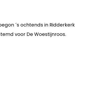
Impressie De
Woestijnroos
Meer nieuws
egon ´s ochtends in Ridderkerk
Nieuwe auto
stemd voor De Woestijnroos.
Stichting Sammy op
bezoek!
Het is weer tijd voor
een boterletter!
Kruidenactie!
Schilderwerk
Jaarverslag De
Woestijnroos 2024