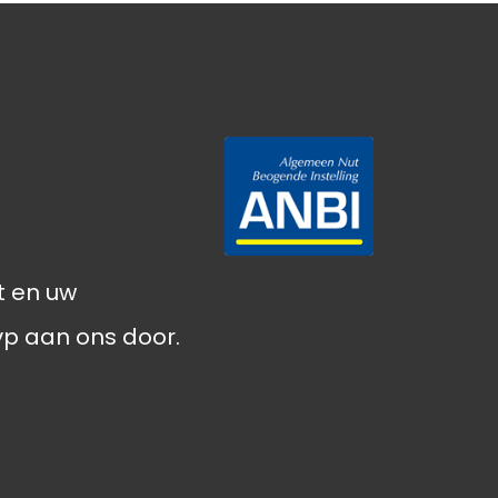
Meidenvoetbal
Opnieuw
plantenactie
Uitnodiging!
Opening
sportkantine
t en uw
Save the date
vp aan ons door.
Kerstgroet 2024
Sponsorloop
20 jaar Woestijnroos!
Boterletteractie 2024