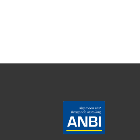
Woestijnroos 2024
Meidenvoetbal
Opnieuw
plantenactie
Uitnodiging!
Opening
sportkantine
Save the date
Kerstgroet 2024
Sponsorloop
20 jaar Woestijnroos!