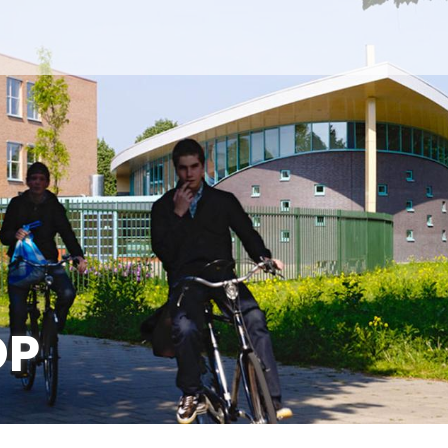
Stichting
Egypte
stelling
Gehandicapten i
e mee
Egypte
 bestuur
De oase van El-
eidsplan
Fayoum
I -
caalnummer
OP
evens K.v.K.
rverslagen