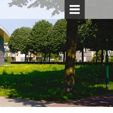
Nieuws
n
Geen water…
Meiden in actie!
Jaarverslag De
Woestijnroos 2025
Beleidsplan 2026 -
2027
Kerstgroet 2025
Meer nieuws