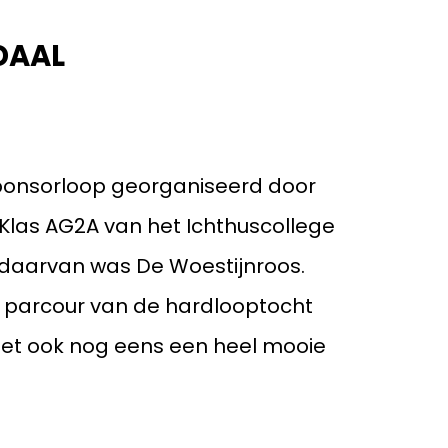
Geslaagde
boterletteractie!
DAAL
Impressie De
Woestijnroos
Nieuwe auto
sponsorloop georganiseerd door
Stichting Sammy op
 Klas AG2A van het Ichthuscollege
bezoek!
 daarvan was De Woestijnroos.
Het is weer tijd voor
t parcour van de hardlooptocht
een boterletter!
 met ook nog eens een heel mooie
Kruidenactie!
Schilderwerk
Jaarverslag De