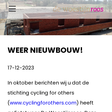
Overslaan
en
naar
de
inhoud
WEER NIEUWBOUW!
gaan
17-12-2023
In oktober berichten wij u dat de
stichting cycling for others
(
www.cyclingforothers.com
) heeft